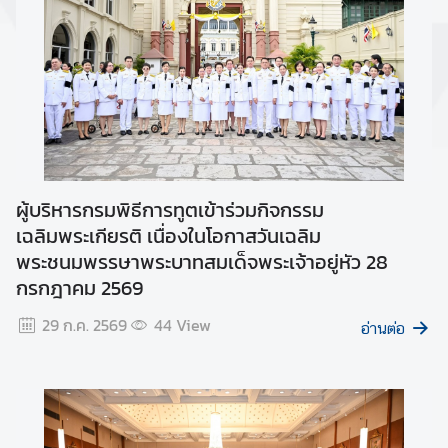
s
t
ข้
อ
มู
ล
เ
กี่
ผู้บริหารกรมพิธีการทูตเข้าร่วมกิจกรรม
ย
เฉลิมพระเกียรติ เนื่องในโอกาสวันเฉลิม
ว
พระชนมพรรษาพระบาทสมเด็จพระเจ้าอยู่หัว 28
กั
กรกฎาคม 2569
บ
ไ
29 ก.ค. 2569
44
View
อ่านต่อ
ว
รั
ส
โ
ค