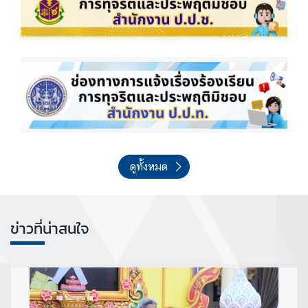
ข่
า
ว
ป
ร
ะ
ช
า
สั
ดูทั้งหมด
ม
พั
น
ธ์
ข่าวที่น่าสนใจ
D
i
p
l