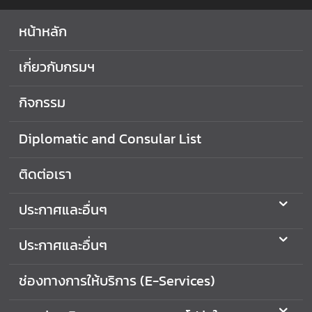
ง
ท
หน้าหลัก
า
ง
เกี่ยวกับกรมฯ
ร้
อ
กิจกรรม
ง
เ
Diplomatic and Consular List
รี
ย
ติดต่อเรา
น
ก
ประกาศและอื่นๆ
า
ร
ทุ
ประกาศและอื่นๆ
จ
ริ
ช่องทางการให้บริการ (E-Services)
ต