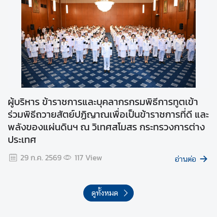
วิ
ด
-
1
9
ก
ฎ
ห
ผู้บริหาร ข้าราชการและบุคลากรกรมพิธีการทูตเข้า
ม
ร่วมพิธีถวายสัตย์ปฏิญาณเพื่อเป็นข้าราชการที่ดี และ
า
พลังของแผ่นดินฯ ณ วิเทศสโมสร กระทรวงการต่าง
ย
ประเทศ
ที่
เ
29 ก.ค. 2569
117
View
อ่านต่อ
กี่
ย
ว
ดูทั้งหมด
ข้
อ