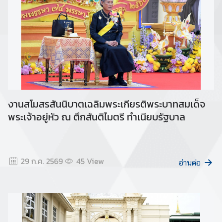
o
m
a
t
i
c
a
n
d
งานสโมสรสันนิบาตเฉลิมพระเกียรติพระบาทสมเด็จ
C
พระเจ้าอยู่หัว ณ ตึกสันติไมตรี ทำเนียบรัฐบาล
o
n
s
u
29 ก.ค. 2569
45
View
อ่านต่อ
l
a
r
L
i