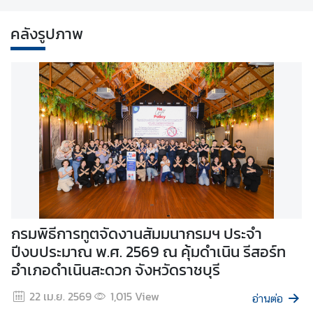
ง
คลังรูปภาพ
ป
ร
ะ
ก
า
ศ
แ
ล
ะ
อื่
น
ๆ
สัมมนากรมฯ ประจำ
เอกอัครราชทูตนิวซีแลนด์ป
ณ คุ้มดําเนิน รีสอร์ท
พบอธิบดีกรมพิธีการทูต เพ
วัดราชบุรี
สาส์นตราตั้งในโอกาสเข้ารับ
ติ
ด
w
9 มิ.ย. 2569
462
View
อ่านต่อ
ต่