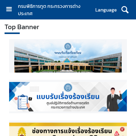
กรมพิธีการทูต กระทรวงการต่าง
Language
ประเทศ
ห
Top Banner
น้
า
ห
ลั
ก
เ
กี่
ย
ว
กั
บ
ก
ร
ม