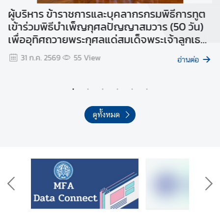
ม
้า
ผู้บริหาร ข้าราชการและบุคลากรกรมพิธีการทูต
ผ
แ
เข้าร่วมพิธีบำเพ็ญกุศลปัญญาสมวาร (50 วัน)
เ
ล
เพื่ออุทิศถวายพระกุศลแด่สมเด็จพระเจ้าลูกเธอ
ข
ะ
เจ้าฟ้าพัชรกิติยาภา นเรนทิราเทพยวดี กรม
ส
ค
31 ก.ค. 2569
55
View
อ่านต่อ
หลวงราชสาริณีสิริพัชร มหาวัชรราชธิดา ณ
ว
วิเทศสโมสร กระทรวงการต่างประเทศ
า
ม
โ
ป
ดูทั้งหมด
ร่
ง
ใ
ส
ช่
อ
ง