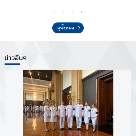
อ
เ
ร
า
ดูทั้งหมด
ก
า
ร
ข่าวอื่นๆ
ส่
ง
เ
ส
ริ
ม
คุ
ณ
ธ
ร
ร