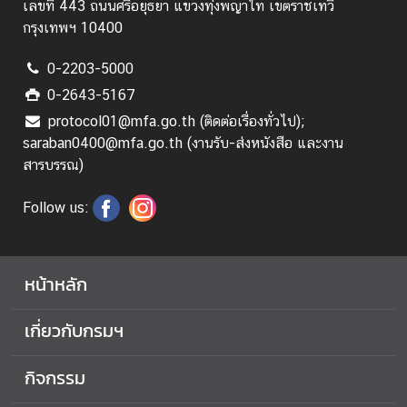
เลขที่ 443 ถนนศรีอยุธยา แขวงทุ่งพญาไท เขตราชเทวี
o
กรุงเทพฯ 10400
m
a
0-2203-5000
t
0-2643-5167
i
c
protocol01@mfa.go.th (ติดต่อเรื่องทั่วไป);
a
saraban0400@mfa.go.th (งานรับ-ส่งหนังสือ และงาน
n
สารบรรณ)
d
C
Follow us:
o
n
s
หน้าหลัก
u
l
เกี่ยวกับกรมฯ
a
r
กิจกรรม
L
i