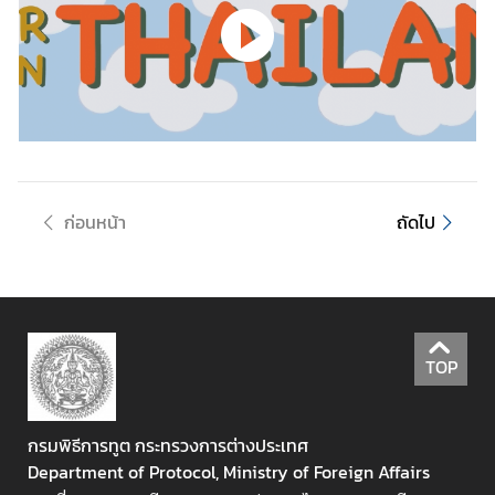
ข่
า
ว
ป
ร
ะ
ช
ก่อนหน้า
ถัดไป
า
สั
ม
พั
น
ธ์
TOP
D
i
กรมพิธีการทูต กระทรวงการต่างประเทศ
p
Department of Protocol, Ministry of Foreign Affairs
l