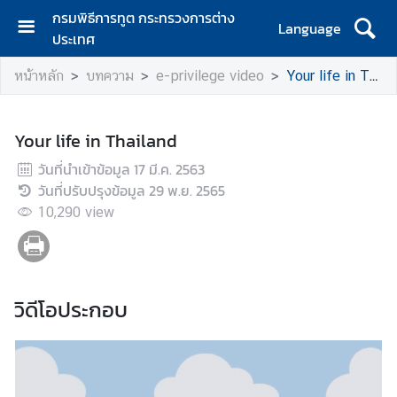
กรมพิธีการทูต กระทรวงการต่าง
Language
ประเทศ
ห
หน้าหลัก
บทความ
e-privilege video
Your life in Thailand
น้
า
ห
Your life in Thailand
ลั
ก
วันที่นำเข้าข้อมูล
17 มี.ค. 2563
วันที่ปรับปรุงข้อมูล
29 พ.ย. 2565
เ
10,290
view
กี่
ย
ว
กั
วิดีโอประกอบ
บ
ก
ร
ม