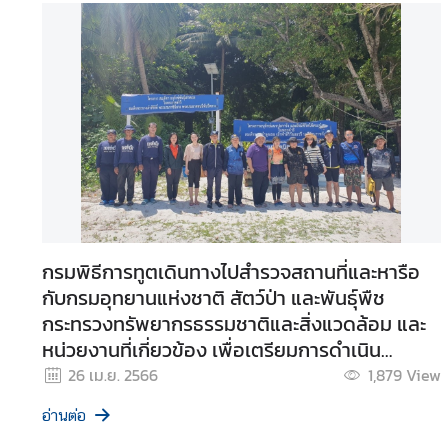
o
m
a
t
i
c
a
n
d
C
o
กรมพิธีการทูตเดินทางไปสำรวจสถานที่และหารือ
n
กับกรมอุทยานแห่งชาติ สัตว์ป่า และพันธุ์พืช
s
กระทรวงทรัพยากรธรรมชาติและสิ่งแวดล้อม และ
u
หน่วยงานที่เกี่ยวข้อง เพื่อเตรียมการดำเนิน
l
a
โครงการนำคณะทูตและกงสุลต่างประเทศประจำ
26 เม.ย. 2566
1,879
View
r
ประเทศไทยพร้อมคู่สมรส ทัศนศึกษาโครงการอัน
อ่านต่อ
L
เนื่องมาจากพระราชดำริ และเรียนรู้เกี่ยวกับ
i