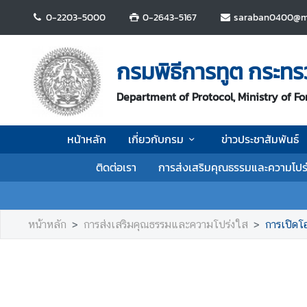
0-2203-5000
0-2643-5167
saraban0400@mf
ห
น้
กรมพิธีการทูต กระท
า
ห
Department of Protocol, Ministry of Fo
ลั
ก
หน้าหลัก
เกี่ยวกับกรม
ข่าวประชาสัมพันธ์
เ
ติดต่อเรา
การส่งเสริมคุณธรรมและความโปร
กี่
ย
ว
กั
หน้าหลัก
การส่งเสริมคุณธรรมและความโปร่งใส
การเปิดโ
บ
ก
ร
ม