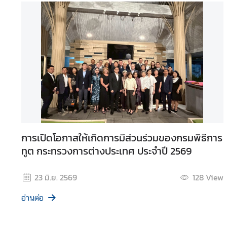
ข่
า
ว
ป
ร
ะ
ช
า
สั
ม
การเปิดโอกาสให้เกิดการมีส่วนร่วมของกรมพิธีการ
พั
ทูต กระทรวงการต่างประเทศ ประจำปี 2569
น
ธ์
23 มิ.ย. 2569
128
View
D
i
อ่านต่อ
p
l