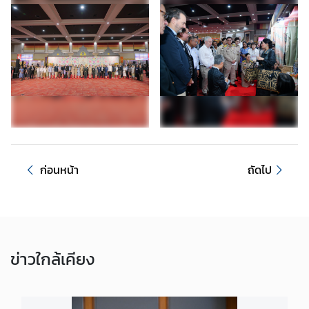
s
t
ข้
อ
มู
ล
เ
กี่
ย
ก่อนหน้า
ถัดไป
ว
กั
บ
ไ
ว
ข่าว
ใกล้เคียง
รั
ส
โ
ค