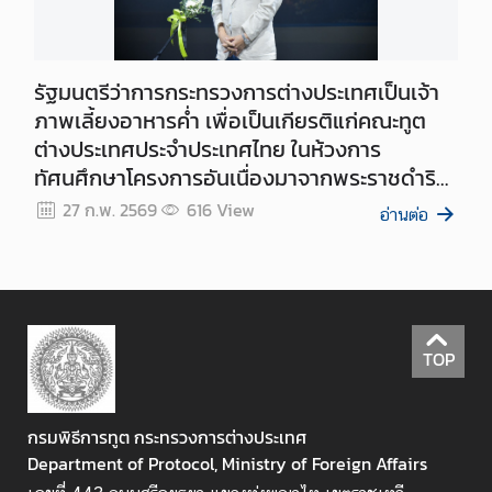
ง
ป
รัฐมนตรีว่าการกระทรวงการต่างประเทศเป็นเจ้า
ร
ภาพเลี้ยงอาหารค่ำ เพื่อเป็นเกียรติแก่คณะทูต
ะ
ก
ต่างประเทศประจำประเทศไทย ในห้วงการ
า
ทัศนศึกษาโครงการอันเนื่องมาจากพระราชดำริฯ
ศ
ประจำปี 2569
27 ก.พ. 2569
616
View
อ่านต่อ
แ
ล
ะ
อื่
น
ๆ
TOP
ติ
กรมพิธีการทูต กระทรวงการต่างประเทศ
ด
Department of Protocol, Ministry of Foreign Affairs
ต่