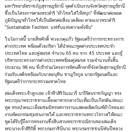
มหาวิทยาลัยราชภัฏสุราษฎร์ธานี จุดดำเนินงานจังหวัดสุราษฎร์ธานี
ข่
ซึ่งเป็นโครงการตามพระดำริ "ผ้าไทยใส่ให้สนุก" ที่พัฒนาต่อยอด
า
ภูมิปัญญาผ้าไทยให้เป็นมิตรต่อสิ่งแวดล้อม ตามแนวพระดำริ
ว
"Sustainable Fashion: แฟชั่นแห่งความยั่งยืน"
ป
ร
ในโอกาสนี้ นายสีหศักดิ์ พวงเกตุแก้ว รัฐมนตรีว่าการกระทรวงการ
ะ
ต่างประเทศ พร้อมด้วยภริยา ได้นำคณะทูตต่างประเทศประจำ
ช
ประเทศไทย และคู่สมรส จำนวน 65 คน จาก 45 ประเทศ และผู้
า
บริหารกระทรวงการต่างประเทศพร้อมคู่สมรส รวมจำนวนทั้งสิ้น
สั
ประมาณ 98 คน ที่เข้าร่วมโครงการทัศนศึกษาที่จังหวัดสุราษฎร์ธานี
ม
ร่วมรับเสด็จพร้อมกับนายอนุทิน ชาญวีรกูล นายกรัฐมนตรีและ
พั
รัฐมนตรีว่าการกระทรวงมหาดไทย
น
สมเด็จพระเจ้าลูกเธอ เจ้าฟ้าสิริวัณณวรี นารีรัตนราชกัญญา ทรง
ธ์
พระกรุณาพระราชทานเลี้ยงอาหารกลางวันเพื่อเป็นเกียรติแก่คณะ
D
ทูต ทรงนำคณะเยี่ยมชมนิทรรศการงานแสดงผลิตภัณฑ์ผ้าไทยและ
i
งานหัตถกรรมชุมชนภาคใต้ และพระราชทานพระวโรกาสให้คณะ
p
ทูตได้รับรู้ถึงการทรงงานซึ่งสืบสานพระราชปณิธานของสมเด็จ
l
พระนางเจ้าสิริกิติ์ พระบรมราชินีนาถ พระบรมราชชนนีพันปีหลวง