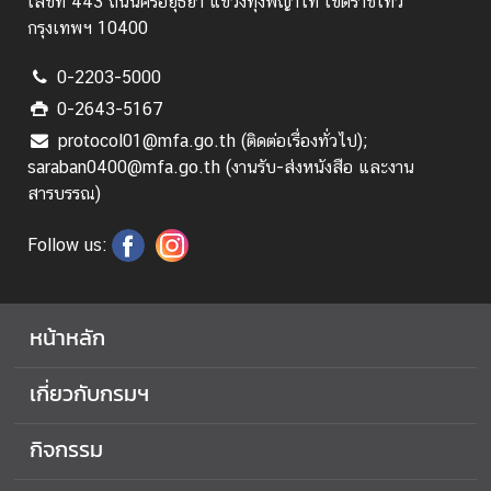
เลขที่ 443 ถนนศรีอยุธยา แขวงทุ่งพญาไท เขตราชเทวี
อ
กรุงเทพฯ 10400
เ
ร
0-2203-5000
า
0-2643-5167
ก
protocol01@mfa.go.th (ติดต่อเรื่องทั่วไป);
า
saraban0400@mfa.go.th (งานรับ-ส่งหนังสือ และงาน
ร
สารบรรณ)
ส่
ง
Follow us:
เ
ส
ริ
หน้าหลัก
ม
คุ
เกี่ยวกับกรมฯ
ณ
ธ
กิจกรรม
ร
ร