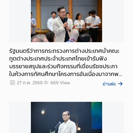
วิ
ด
-
1
9
ก
รัฐมนตรีว่าการกระทรวงการต่างประเทศนำคณะ
ฎ
ทูตต่างประเทศประจำประเทศไทยเข้ารับฟัง
ห
บรรยายสรุปและร่วมกิจกรรมที่เขื่อนรัชชประภา
ม
ในห้วงการทัศนศึกษาโครงการอันเนื่องมาจากพระ
า
ราชดำริฯ ประจำปี 2569
ย
27 ก.พ. 2569
669
View
อ่านต่อ
ที่
เ
กี่
ย
ว
ข้
อ