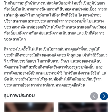
o
ในด้านการอนุรักษ์รักษางานหัตถศิลป์และผ้าไทยซึ่งเป็นภูมิปัญญา
m
ท้องถิ่นอันเป็นมรดกทางวัฒนธรรมที่สืบทอดมาอย่างต่อเนื่อง การส่ง
a
เสริมกลุ่มทอผ้าในทุกภูมิภาคให้มีอาชีพที่ยั่งยืน โดยทรงนำพระ
t
ปรีชาสามารถและพระประสบการณ์จากการทรงงานทั้งในและต่าง
i
ประเทศมาพัฒนาต่อยอดผ้าไทยให้คงรักษาลวดลายเอกลักษณ์ของ
c
ท้องถิ่นแต่มีความทันสมัยและมีความเป็นสากลและเป็นที่ต้องการ
a
ของตลาดโลก
n
กิจกรรมในครั้งนี้ไม่เพียงเป็นโอกาสอันทรงคุณค่าที่คณะทูตได้
d
ประจักษ์ถึงพระกรณียกิจของสมเด็จพระเจ้าลูกเธอ เจ้าฟ้าสิริวัณณว
C
รี นารีรัตนราชกัญญา ในการสืบสาน รักษา และต่อยอดงานศิลป
o
หัตถกรรมไทยที่สะท้อนถึงพลังสร้างสรรค์ของชุมชนท้องถิ่น และ
n
การพัฒนาอย่างยั่งยืนตามแนวพระดำริ "แฟชั่นแห่งความยั่งยืน" แต่
s
ยังเป็นการสร้างโอกาสให้ชุมชนท้องถิ่นได้สัมผัสและเรียนรู้จาก
u
ประสบการณ์ของชาวต่างชาติผ่านทางคณะทูตอีกด้วย
l
a
รูปภาพประกอบ
r
L
i