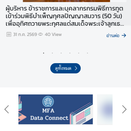
ม
้า
ผู้บริหาร ข้าราชการและบุคลากรกรมพิธีการทูต
ผ
แ
เข้าร่วมพิธีบำเพ็ญกุศลปัญญาสมวาร (50 วัน)
เ
ล
เพื่ออุทิศถวายพระกุศลแด่สมเด็จพระเจ้าลูกเธอ
ข
ะ
เจ้าฟ้าพัชรกิติยาภา นเรนทิราเทพยวดี กรม
ส
ค
31 ก.ค. 2569
40
View
อ่านต่อ
หลวงราชสาริณีสิริพัชร มหาวัชรราชธิดา ณ
ว
วิเทศสโมสร กระทรวงการต่างประเทศ
า
ม
โ
ป
ดูทั้งหมด
ร่
ง
ใ
ส
ช่
อ
ง