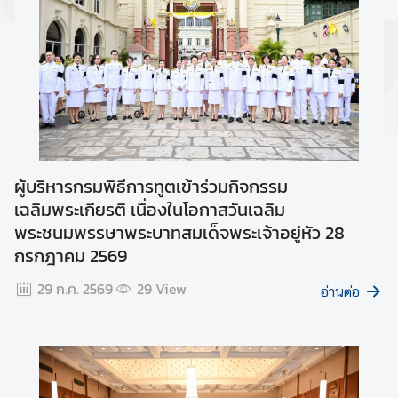
s
t
ข้
อ
มู
ล
เ
กี่
ผู้บริหารกรมพิธีการทูตเข้าร่วมกิจกรรม
ย
เฉลิมพระเกียรติ เนื่องในโอกาสวันเฉลิม
ว
พระชนมพรรษาพระบาทสมเด็จพระเจ้าอยู่หัว 28
กั
กรกฎาคม 2569
บ
ไ
29 ก.ค. 2569
29
View
อ่านต่อ
ว
รั
ส
โ
ค