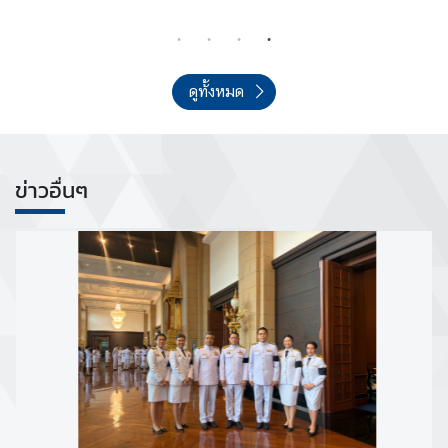
อ
เ
ร
า
ดูทั้งหมด
ก
า
ร
ข่าวอื่นๆ
ส่
ง
เ
ส
ริ
ม
คุ
ณ
ธ
ร
ร