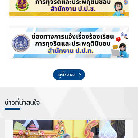
ข่
า
ว
ป
ร
ะ
ช
า
สั
ดูทั้งหมด
ม
พั
น
ธ์
ข่าวที่น่าสนใจ
D
i
p
l