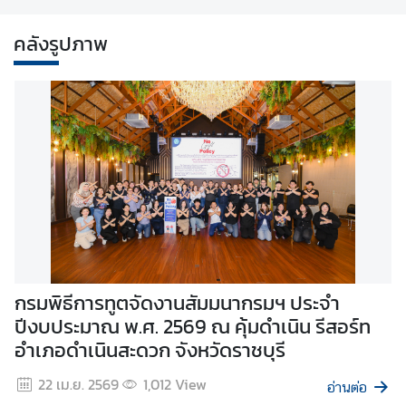
ง
คลังรูปภาพ
ป
ร
ะ
ก
า
ศ
แ
ล
ะ
อื่
น
ๆ
ดงานสัมมนากรมฯ ประจำ
เอกอัครราชทูตนิวซีแ
569 ณ คุ้มดําเนิน รีสอร์ท
พบอธิบดีกรมพิธีการทู
 จังหวัดราชบุรี
สาส์นตราตั้งในโอกาสเข้
ติ
ด
12
View
9 มิ.ย. 2569
447
Vie
อ่านต่อ
ต่