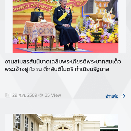
o
m
a
t
i
c
a
n
d
งานสโมสรสันนิบาตเฉลิมพระเกียรติพระบาทสมเด็จ
C
พระเจ้าอยู่หัว ณ ตึกสันติไมตรี ทำเนียบรัฐบาล
o
n
s
u
29 ก.ค. 2569
35
View
อ่านต่อ
l
a
r
L
i