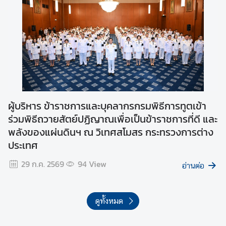
วิ
ด
-
1
9
ก
ฎ
ห
ผู้บริหาร ข้าราชการและบุคลากรกรมพิธีการทูตเข้า
ม
ร่วมพิธีถวายสัตย์ปฏิญาณเพื่อเป็นข้าราชการที่ดี และ
า
พลังของแผ่นดินฯ ณ วิเทศสโมสร กระทรวงการต่าง
ย
ประเทศ
ที่
เ
29 ก.ค. 2569
94
View
อ่านต่อ
กี่
ย
ว
ดูทั้งหมด
ข้
อ