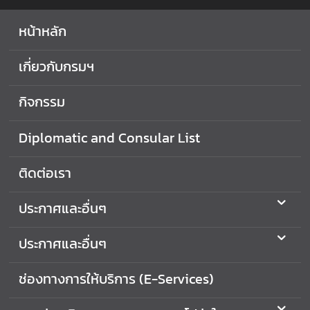
ง
ท
หน้าหลัก
า
ง
เกี่ยวกับกรมฯ
ร้
อ
กิจกรรม
ง
เ
Diplomatic and Consular List
รี
ย
ติดต่อเรา
น
ก
ประกาศและอื่นๆ
า
ร
ทุ
ประกาศและอื่นๆ
จ
ริ
ช่องทางการให้บริการ (E-Services)
ต