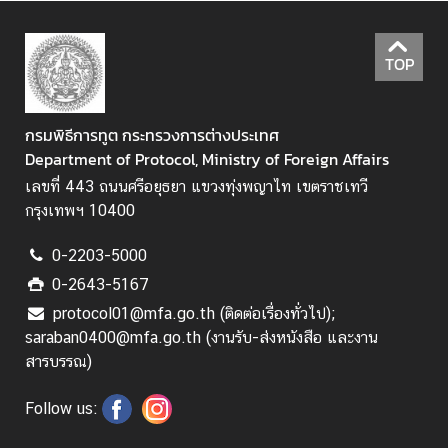
ท
า
ง
TOP
แ
ส
ด
กรมพิธีการทูต กระทรวงการต่างประเทศ
ง
Department of Protocol, Ministry of Foreign Affairs
ค
เลขที่ 443 ถนนศรีอยุธยา แขวงทุ่งพญาไท เขตราชเทวี
ว
กรุงเทพฯ 10400
า
ม
0-2203-5000
คิ
0-2643-5167
ด
protocol01@mfa.go.th (ติดต่อเรื่องทั่วไป);
เ
saraban0400@mfa.go.th (งานรับ-ส่งหนังสือ และงาน
ห็
สารบรรณ)
น
Follow us:
ช่
อ