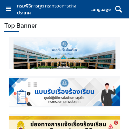
กรมพิธีการทูต กระทรวงการต่าง
Language
ประเทศ
ห
Top Banner
น้
า
ห
ลั
ก
เ
กี่
ย
ว
กั
บ
ก
ร
ม